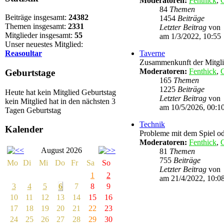
Moderatoren:
Fenthick
,
G
84
Themen
Beiträge insgesamt:
24382
1454
Beiträge
Themen insgesamt:
2331
Letzter Beitrag
von
Mitglieder insgesamt:
55
am 1/3/2022, 10:55
Unser neuestes Mitglied:
Reasoultar
Taverne
Zusammenkunft der Mitgli
Moderatoren:
Fenthick
,
G
Geburtstage
165
Themen
1225
Beiträge
Heute hat kein Mitglied Geburtstag
Letzter Beitrag
von
kein Mitglied hat in den nächsten 3
am 10/5/2026, 00:1
Tagen Geburtstag
Technik
Kalender
Probleme mit dem Spiel od
Moderatoren:
Fenthick
,
G
August 2026
81
Themen
755
Beiträge
Mo
Di
Mi
Do
Fr
Sa
So
Letzter Beitrag
von
1
2
am 21/4/2022, 10:0
3
4
5
6
7
8
9
10
11
12
13
14
15
16
17
18
19
20
21
22
23
24
25
26
27
28
29
30