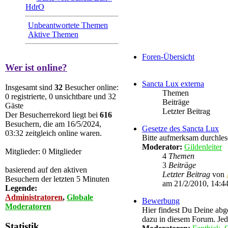
HdrO
Unbeantwortete Themen
Aktive Themen
Foren-Übersicht
Wer ist online?
Sancta Lux externa
Insgesamt sind
32
Besucher online:
Themen
0 registrierte, 0 unsichtbare und 32
Beiträge
Gäste
Letzter Beitrag
Der Besucherrekord liegt bei
616
Besuchern, die am 16/5/2024,
Gesetze des Sancta Lux
03:32 zeitgleich online waren.
Bitte aufmerksam durchles
Moderator:
Gildenleiter
Mitglieder: 0 Mitglieder
4
Themen
3
Beiträge
basierend auf den aktiven
Letzter Beitrag
von
Besuchern der letzten 5 Minuten
am 21/2/2010, 14:4
Legende:
Administratoren
,
Globale
Bewerbung
Moderatoren
Hier findest Du Deine abg
dazu in diesem Forum. Je
Statistik