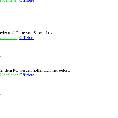
ildenleiter
,
Offiziere
Trawedir
eder und Gäste von Sancta Lux.
ildenleiter
,
Offiziere
Ellanor
0
er dem PC werden hoffentlich hier gelöst.
ildenleiter
,
Offiziere
Ellanor
8