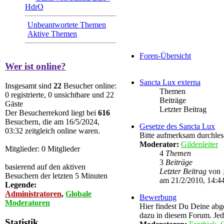
HdrO
Unbeantwortete Themen
Aktive Themen
Foren-Übersicht
Wer ist online?
Sancta Lux externa
Insgesamt sind
22
Besucher online:
Themen
0 registrierte, 0 unsichtbare und 22
Beiträge
Gäste
Letzter Beitrag
Der Besucherrekord liegt bei
616
Besuchern, die am 16/5/2024,
Gesetze des Sancta Lux
03:32 zeitgleich online waren.
Bitte aufmerksam durchles
Moderator:
Gildenleiter
Mitglieder: 0 Mitglieder
4
Themen
3
Beiträge
basierend auf den aktiven
Letzter Beitrag
von
Besuchern der letzten 5 Minuten
am 21/2/2010, 14:4
Legende:
Administratoren
,
Globale
Bewerbung
Moderatoren
Hier findest Du Deine abg
dazu in diesem Forum. Je
Statistik