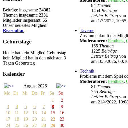
Moderatoren:
Fenthick
,
G
84
Themen
Beiträge insgesamt:
24382
1454
Beiträge
Themen insgesamt:
2331
Letzter Beitrag
von
Mitglieder insgesamt:
55
am 1/3/2022, 10:55
Unser neuestes Mitglied:
Reasoultar
Taverne
Zusammenkunft der Mitgli
Moderatoren:
Fenthick
,
G
Geburtstage
165
Themen
1225
Beiträge
Heute hat kein Mitglied Geburtstag
Letzter Beitrag
von
kein Mitglied hat in den nächsten 3
am 10/5/2026, 00:1
Tagen Geburtstag
Technik
Kalender
Probleme mit dem Spiel od
Moderatoren:
Fenthick
,
G
August 2026
81
Themen
755
Beiträge
Mo
Di
Mi
Do
Fr
Sa
So
Letzter Beitrag
von
1
2
am 21/4/2022, 10:0
3
4
5
6
7
8
9
10
11
12
13
14
15
16
17
18
19
20
21
22
23
24
25
26
27
28
29
30