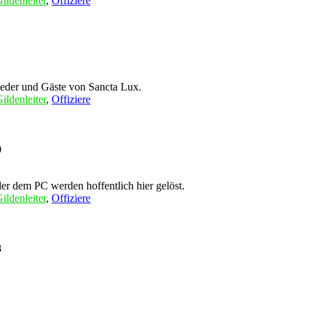
ildenleiter
,
Offiziere
Trawedir
eder und Gäste von Sancta Lux.
ildenleiter
,
Offiziere
Ellanor
0
er dem PC werden hoffentlich hier gelöst.
ildenleiter
,
Offiziere
Ellanor
8