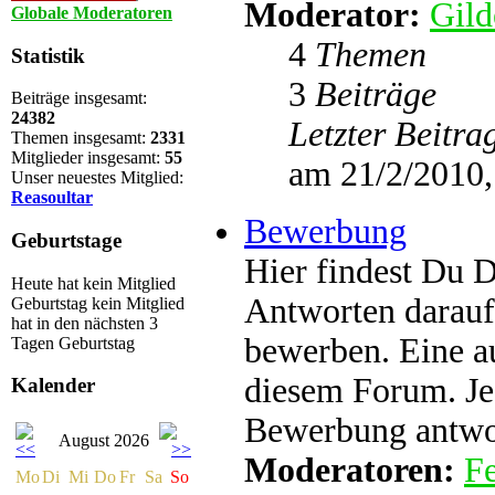
Moderator:
Gild
Globale Moderatoren
4
Themen
Statistik
3
Beiträge
Beiträge insgesamt:
24382
Letzter Beitra
Themen insgesamt:
2331
Mitglieder insgesamt:
55
am 21/2/2010,
Unser neuestes Mitglied:
Reasoultar
Bewerbung
Geburtstage
Hier findest Du 
Heute hat kein Mitglied
Antworten darauf
Geburtstag
kein Mitglied
hat in den nächsten 3
bewerben. Eine au
Tagen Geburtstag
diesem Forum. Je
Kalender
Bewerbung antwo
August 2026
Moderatoren:
Fe
Mo
Di
Mi
Do
Fr
Sa
So