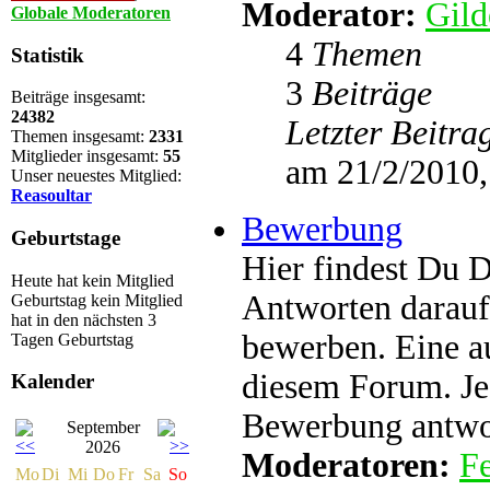
Moderator:
Gild
Globale Moderatoren
4
Themen
Statistik
3
Beiträge
Beiträge insgesamt:
24382
Letzter Beitra
Themen insgesamt:
2331
Mitglieder insgesamt:
55
am 21/2/2010,
Unser neuestes Mitglied:
Reasoultar
Bewerbung
Geburtstage
Hier findest Du 
Heute hat kein Mitglied
Antworten darauf
Geburtstag
kein Mitglied
hat in den nächsten 3
bewerben. Eine au
Tagen Geburtstag
diesem Forum. Je
Kalender
Bewerbung antwo
September
2026
Moderatoren:
Fe
Mo
Di
Mi
Do
Fr
Sa
So