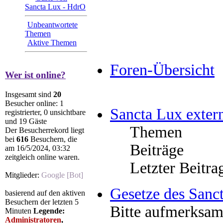
Sancta Lux - HdrO
Unbeantwortete
Themen
Aktive Themen
Foren-Übersicht
Wer ist online?
Insgesamt sind
20
Besucher online: 1
Sancta Lux exter
registrierter, 0 unsichtbare
und 19 Gäste
Themen
Der Besucherrekord liegt
bei
616
Besuchern, die
Beiträge
am 16/5/2024, 03:32
zeitgleich online waren.
Letzter Beitra
Mitglieder:
Google [Bot]
Gesetze des Sanc
basierend auf den aktiven
Besuchern der letzten 5
Bitte aufmerksam
Minuten
Legende:
Administratoren
,