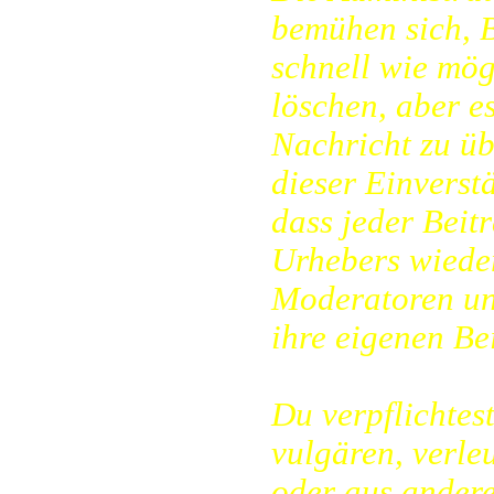
bemühen sich, B
schnell wie mög
löschen, aber es
Nachricht zu üb
dieser Einverst
dass jeder Beit
Urhebers wieder
Moderatoren un
ihre eigenen Be
Du verpflichtes
vulgären, verl
oder aus andere