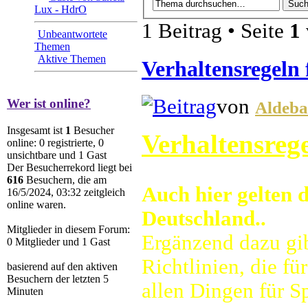
Lux - HdrO
1 Beitrag • Seite
1
Unbeantwortete
Themen
Aktive Themen
Verhaltensregeln
von
Wer ist online?
Aldeba
Insgesamt ist
1
Besucher
Verhaltensreg
online: 0 registrierte, 0
unsichtbare und 1 Gast
Der Besucherrekord liegt bei
616
Besuchern, die am
Auch hier gelten 
16/5/2024, 03:32 zeitgleich
online waren.
Deutschland..
Mitglieder in diesem Forum:
Ergänzend dazu gib
0 Mitglieder und 1 Gast
Richtlinien, die fü
basierend auf den aktiven
Besuchern der letzten 5
allen Dingen für S
Minuten