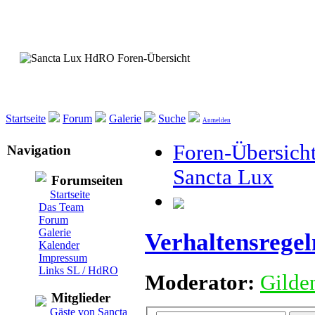
Startseite
Forum
Galerie
Suche
Anmelden
Foren-Übersich
Navigation
Sancta Lux
Forumseiten
Startseite
Das Team
Forum
Galerie
Verhaltensregel
Kalender
Impressum
Links SL / HdRO
Moderator:
Gilden
Mitglieder
Gäste von Sancta