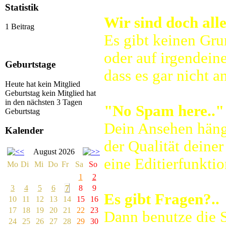
Statistik
Wir sind doch alle
1 Beitrag
Es gibt keinen Gru
oder auf irgendein
Geburtstage
dass es gar nicht a
Heute hat kein Mitglied
Geburtstag
kein Mitglied hat
in den nächsten 3 Tagen
"No Spam here.."
Geburtstag
Dein Ansehen hängt
Kalender
der Qualität deiner
August 2026
eine Editierfunktio
Mo
Di
Mi
Do
Fr
Sa
So
1
2
3
4
5
6
7
8
9
Es gibt Fragen?..
10
11
12
13
14
15
16
17
18
19
20
21
22
23
Dann benutze die S
24
25
26
27
28
29
30