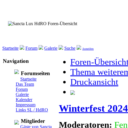
Startseite
Forum
Galerie
Suche
Anmelden
Foren-Übersich
Navigation
Thema weitere
Forumseiten
Startseite
Druckansicht
Das Team
Forum
Galerie
Kalender
Impressum
Winterfest 2024
Links SL / HdRO
Mitglieder
Moderatoren:
Fen
Gäste von Sancta