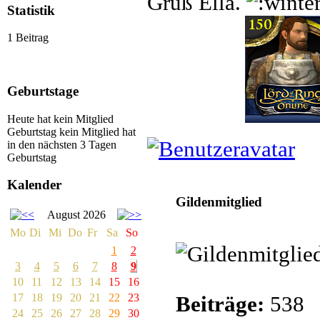
Gruß Ella.
Statistik
1 Beitrag
Geburtstage
Heute hat kein Mitglied
Geburtstag
kein Mitglied hat
in den nächsten 3 Tagen
Geburtstag
Ellanor
Kalender
Gildenmitglied
August 2026
Mo
Di
Mi
Do
Fr
Sa
So
1
2
3
4
5
6
7
8
9
10
11
12
13
14
15
16
17
18
19
20
21
22
23
Beiträge:
538
24
25
26
27
28
29
30