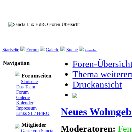
Startseite
Forum
Galerie
Suche
Anmelden
Foren-Übersich
Navigation
Thema weitere
Forumseiten
Startseite
Druckansicht
Das Team
Forum
Galerie
Kalender
Impressum
Neues Wohngebi
Links SL / HdRO
Mitglieder
Moderatoren:
Fen
Gäste von Sancta