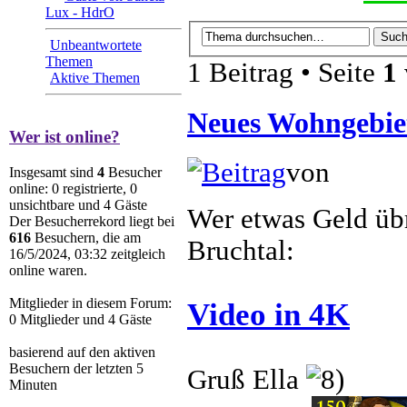
Lux - HdrO
Unbeantwortete
Themen
1 Beitrag • Seite
1
Aktive Themen
Neues Wohngebiet
Wer ist online?
von
Ellano
Insgesamt sind
4
Besucher
online: 0 registrierte, 0
unsichtbare und 4 Gäste
Wer etwas Geld übr
Der Besucherrekord liegt bei
616
Besuchern, die am
Bruchtal:
16/5/2024, 03:32 zeitgleich
online waren.
Mitglieder in diesem Forum:
Video in 4K
0 Mitglieder und 4 Gäste
basierend auf den aktiven
Besuchern der letzten 5
Gruß Ella
Minuten