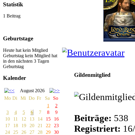
Statistik
1 Beitrag
Geburtstage
Heute hat kein Mitglied
Geburtstag
kein Mitglied hat
in den nächsten 3 Tagen
Ellanor
Geburtstag
Gildenmitglied
Kalender
August 2026
Mo
Di
Mi
Do
Fr
Sa
So
1
2
3
4
5
6
7
8
9
Beiträge:
538
10
11
12
13
14
15
16
17
18
19
20
21
22
23
Registriert:
16/
24
25
26
27
28
29
30