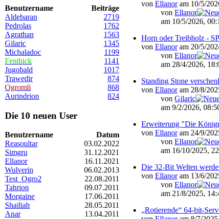
von
Ellanor
am 10/5/2026
Benutzername
Beiträge
von
Ellanor
Aldebaran
2719
am 10/5/2026, 00:
Pedrolas
1762
Agrathan
1563
Horn oder Treibholz - 
Gilaric
1345
von
Ellanor
am 20/5/2024
Michaladoc
1199
von
Ellanor
Fenthick
1141
am 28/4/2026, 18:
Jugobald
1017
Trawedir
874
Standing Stone verschen
Ogromli
868
von
Ellanor
am 28/8/2025
Aurindrion
824
von
Gilaric
am 9/2/2026, 08:5
Die 10 neuen User
Erweiterung "Die König
von
Ellanor
am 24/9/2025
Benutzername
Datum
von
Ellanor
Reasoultar
03.02.2022
am 16/10/2025, 22
Simgru
31.12.2021
Ellanor
16.11.2021
Die 32-Bit Welten werde
Wulverin
06.02.2013
von
Ellanor
am 13/6/2025
Test_Ogro2
22.08.2011
von
Ellanor
Tahrion
09.07.2011
am 21/8/2025, 14:
Morgaine
17.06.2011
Shailiah
28.05.2011
„Rotierende“ 64-bit-Ser
Anar
13.04.2011
von
Ellanor
am 8/7/2025,