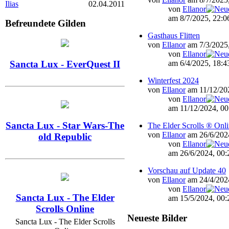
Ilias
02.04.2011
von
Ellanor
am 8/7/2025, 22:0
Befreundete Gilden
Gasthaus Flitten
von
Ellanor
am 7/3/2025,
von
Ellanor
am 6/4/2025, 18:4
Sancta Lux - EverQuest II
Winterfest 2024
von
Ellanor
am 11/12/202
von
Ellanor
am 11/12/2024, 00
Sancta Lux - Star Wars-The
The Elder Scrolls ® Onl
von
Ellanor
am 26/6/2024
old Republic
von
Ellanor
am 26/6/2024, 00:
Vorschau auf Update 40
von
Ellanor
am 24/4/2024
von
Ellanor
Sancta Lux - The Elder
am 15/5/2024, 00:
Scrolls Online
Neueste Bilder
Sancta Lux - The Elder Scrolls