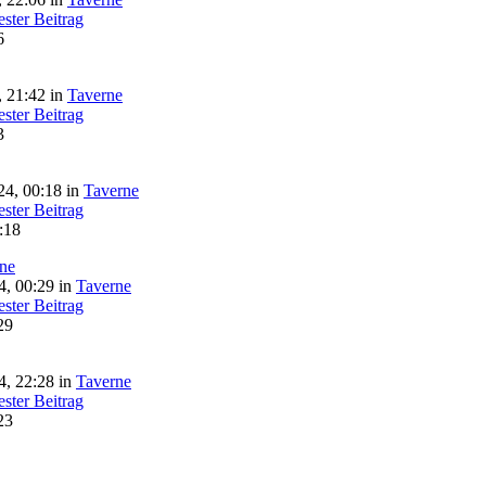
6
 21:42 in
Taverne
3
4, 00:18 in
Taverne
:18
ine
, 00:29 in
Taverne
29
, 22:28 in
Taverne
23