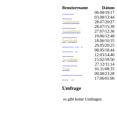
Benutzername
Datum
Ellanor
06.08/19:17
Kawa
03.08/13:44
Aldebaran
28.07/20:27
Pedrolas
28.07/15:39
Aurindrion
27.07/12:36
Trawedir
19.06/12:48
Jugobald
18.06/10:35
Kirara (EQ2)
29.05/20:25
Aidawyn
08.05/18:44
Gilaric
12.03/14:46
Agrathan
15.02/18:56
Kormoth
27.12/11:14
Zala
01.11/08:35
Ascaandune
09.08/23:28
Simgru
17.06/01:06
Umfrage
es gibt keine Umfragen