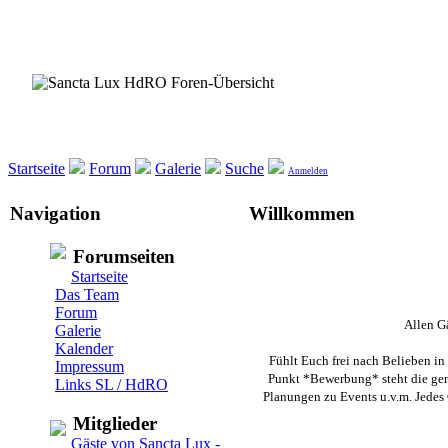
Startseite
Forum
Galerie
Suche
Anmelden
Navigation
Willkommen
Forumseiten
Startseite
Das Team
Forum
Allen G
Galerie
Kalender
Fühlt Euch frei nach Belieben in
Impressum
Punkt *Bewerbung* steht die gena
Links SL / HdRO
Planungen zu Events u.v.m. Jedes 
Mitglieder
Gäste von Sancta Lux -