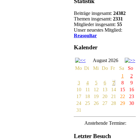
Statistik
Beiträge insgesamt:
24382
Themen insgesamt:
2331
Mitglieder insgesamt:
55
Unser neuestes Mitglied:
Reasoultar
Kalender
August 2026
Mo
Di
Mi
Do
Fr
Sa
So
1
2
3
4
5
6
7
8
9
10
11
12
13
14
15
16
17
18
19
20
21
22
23
24
25
26
27
28
29
30
31
Anstehende Termine:
Letzter Besuch