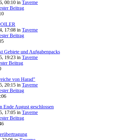
, 00:10 in
Taverne
10
SPOILER
, 17:08 in
Taverne
05
kt Gebiete und Aufgabenpacks
, 19:23 in
Taverne
0
reiche von Harad"
, 20:15 in
Taverne
:06
n Ende August geschlossen
, 17:05 in
Taverne
46
verübertragung
 22:06 in
Taverne