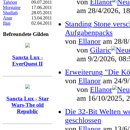
von
Ellanor
Tahrion
09.07.2011
Morgaine
17.06.2011
am 28/4/2026, 18
Shailiah
28.05.2011
Anar
13.04.2011
Standing Stone versc
Ilias
02.04.2011
Aufgabenpacks
Befreundete Gilden
von
Ellanor
am 28/8/
von
Gilaric
Sancta Lux -
am 9/2/2026, 08:
EverQuest II
Erweiterung "Die Kö
von
Ellanor
am 24/9/
von
Ellanor
am 16/10/2025, 2
Sancta Lux - Star
Wars-The old
Die 32-Bit Welten w
Republic
geschlossen
von
Ellanor
am 13/6/