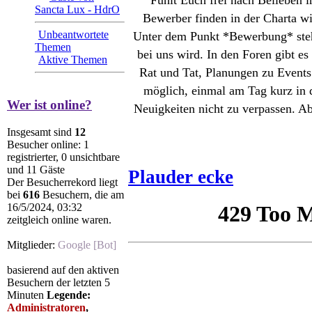
Fühlt Euch frei nach Belieben i
Sancta Lux - HdrO
Bewerber finden in der Charta wi
Unbeantwortete
Unter dem Punkt *Bewerbung* steh
Themen
bei uns wird. In den Foren gibt es
Aktive Themen
Rat und Tat, Planungen zu Events 
möglich, einmal am Tag kurz in 
Wer ist online?
Neuigkeiten nicht zu verpassen. Abe
Insgesamt sind
12
Besucher online: 1
registrierter, 0 unsichtbare
und 11 Gäste
Plauder ecke
Der Besucherrekord liegt
bei
616
Besuchern, die am
16/5/2024, 03:32
zeitgleich online waren.
Mitglieder:
Google [Bot]
basierend auf den aktiven
Besuchern der letzten 5
Minuten
Legende:
Administratoren
,