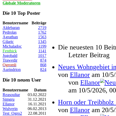
Globale Moderatoren
Die 10 Top Poster
Benutzername
Beiträge
Aldebaran
2719
Pedrolas
1762
Agrathan
1563
Gilaric
1345
Die neuesten 10 Beit
Michaladoc
1199
Fenthick
1141
Letzter Beitrag
Jugobald
1017
Trawedir
874
Ogromli
868
Neues Wohngebiet in
Aurindrion
824
von
Ellanor
am 10/5/
Die 10 neuen User
von
Ellanor
am 10/5/2026, 00
Benutzername
Datum
Reasoultar
03.02.2022
Simgru
31.12.2021
Horn oder Treibhol
Ellanor
16.11.2021
von
Ellanor
am 20/5/
Wulverin
06.02.2013
Test_Ogro2
22.08.2011