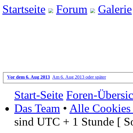
Startseite
Forum
Galerie
Sancta Lux HdRO - Regis
Um mit dem Registrierungs-P
bitte mit, wann du geboren 
Vor dem 6. Aug 2013
Am 6. Aug 2013 oder später
Start-Seite
Foren-Übersic
Das Team
•
Alle Cookies
sind UTC + 1 Stunde [ S