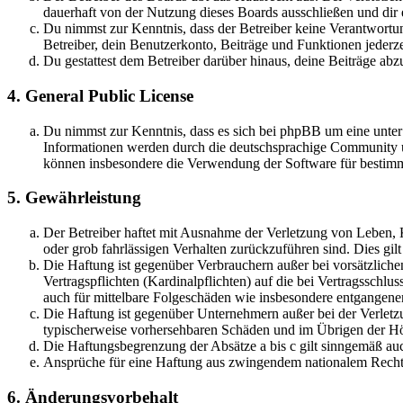
dauerhaft von der Nutzung dieses Boards ausschließen und dir e
Du nimmst zur Kenntnis, dass der Betreiber keine Verantwortung
Betreiber, dein Benutzerkonto, Beiträge und Funktionen jederze
Du gestattest dem Betreiber darüber hinaus, deine Beiträge abz
4. General Public License
Du nimmst zur Kenntnis, dass es sich bei phpBB um eine unte
Informationen werden durch die deutschsprachige Community un
können insbesondere die Verwendung der Software für bestimm
5. Gewährleistung
Der Betreiber haftet mit Ausnahme der Verletzung von Leben, K
oder grob fahrlässigen Verhalten zurückzuführen sind. Dies gi
Die Haftung ist gegenüber Verbrauchern außer bei vorsätzliche
Vertragspflichten (Kardinalpflichten) auf die bei Vertragsschl
auch für mittelbare Folgeschäden wie insbesondere entgangen
Die Haftung ist gegenüber Unternehmern außer bei der Verletzu
typischerweise vorhersehbaren Schäden und im Übrigen der Höh
Die Haftungsbegrenzung der Absätze a bis c gilt sinngemäß auc
Ansprüche für eine Haftung aus zwingendem nationalem Recht 
6. Änderungsvorbehalt