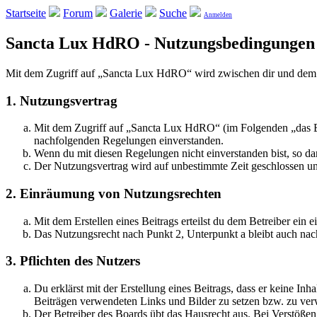
Startseite
Forum
Galerie
Suche
Anmelden
Sancta Lux HdRO - Nutzungsbedingungen
Mit dem Zugriff auf „Sancta Lux HdRO“ wird zwischen dir und dem B
1. Nutzungsvertrag
Mit dem Zugriff auf „Sancta Lux HdRO“ (im Folgenden „das Boa
nachfolgenden Regelungen einverstanden.
Wenn du mit diesen Regelungen nicht einverstanden bist, so dar
Der Nutzungsvertrag wird auf unbestimmte Zeit geschlossen und
2. Einräumung von Nutzungsrechten
Mit dem Erstellen eines Beitrags erteilst du dem Betreiber ein
Das Nutzungsrecht nach Punkt 2, Unterpunkt a bleibt auch na
3. Pflichten des Nutzers
Du erklärst mit der Erstellung eines Beitrags, dass er keine Inh
Beiträgen verwendeten Links und Bilder zu setzen bzw. zu ve
Der Betreiber des Boards übt das Hausrecht aus. Bei Verstöße