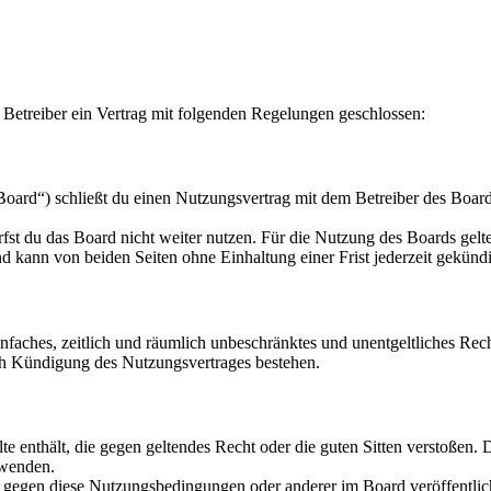
etreiber ein Vertrag mit folgenden Regelungen geschlossen:
rd“) schließt du einen Nutzungsvertrag mit dem Betreiber des Boards 
fst du das Board nicht weiter nutzen. Für die Nutzung des Boards gelten
 kann von beiden Seiten ohne Einhaltung einer Frist jederzeit gekünd
 einfaches, zeitlich und räumlich unbeschränktes und unentgeltliches R
ch Kündigung des Nutzungsvertrages bestehen.
alte enthält, die gegen geltendes Recht oder die guten Sitten verstoßen. 
rwenden.
n gegen diese Nutzungsbedingungen oder anderer im Board veröffentli