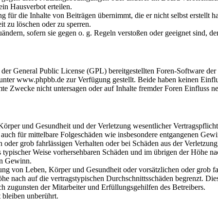
in Hausverbot erteilen.
 für die Inhalte von Beiträgen übernimmt, die er nicht selbst erstellt 
it zu löschen oder zu sperren.
uändern, sofern sie gegen o. g. Regeln verstoßen oder geeignet sind, 
r der General Public License (GPL) bereitgestellten Foren-Software 
ter www.phpbb.de zur Verfügung gestellt. Beide haben keinen Einflus
te Zwecke nicht untersagen oder auf Inhalte fremder Foren Einfluss n
örper und Gesundheit und der Verletzung wesentlicher Vertragspflichte
lt auch für mittelbare Folgeschäden wie insbesondere entgangenen Gewi
n oder grob fahrlässigen Verhalten oder bei Schäden aus der Verletzu
uss typischer Weise vorhersehbaren Schäden und im übrigen der Höhe nac
en Gewinn.
ng von Leben, Körper und Gesundheit oder vorsätzlichen oder grob fah
e nach auf die vertragstypischen Durchschnittsschäden begrenzt. Dies
h zugunsten der Mitarbeiter und Erfüllungsgehilfen des Betreibers.
bleiben unberührt.