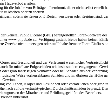
in Hausverbot erteilen.
 für die Inhalte von Beiträgen übernimmt, die er nicht selbst erstellt 
it zu löschen oder zu sperren.
uändern, sofern sie gegen o. g. Regeln verstoßen oder geeignet sind, 
r der General Public License (GPL) bereitgestellten Foren-Software 
ter www.phpbb.de zur Verfügung gestellt. Beide haben keinen Einflus
te Zwecke nicht untersagen oder auf Inhalte fremder Foren Einfluss n
örper und Gesundheit und der Verletzung wesentlicher Vertragspflichte
lt auch für mittelbare Folgeschäden wie insbesondere entgangenen Gewi
n oder grob fahrlässigen Verhalten oder bei Schäden aus der Verletzu
uss typischer Weise vorhersehbaren Schäden und im übrigen der Höhe nac
en Gewinn.
ng von Leben, Körper und Gesundheit oder vorsätzlichen oder grob fah
e nach auf die vertragstypischen Durchschnittsschäden begrenzt. Dies
h zugunsten der Mitarbeiter und Erfüllungsgehilfen des Betreibers.
bleiben unberührt.