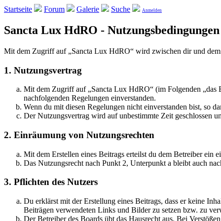
Startseite
Forum
Galerie
Suche
Anmelden
Sancta Lux HdRO - Nutzungsbedingungen
Mit dem Zugriff auf „Sancta Lux HdRO“ wird zwischen dir und dem B
1. Nutzungsvertrag
Mit dem Zugriff auf „Sancta Lux HdRO“ (im Folgenden „das Boa
nachfolgenden Regelungen einverstanden.
Wenn du mit diesen Regelungen nicht einverstanden bist, so dar
Der Nutzungsvertrag wird auf unbestimmte Zeit geschlossen und
2. Einräumung von Nutzungsrechten
Mit dem Erstellen eines Beitrags erteilst du dem Betreiber ein
Das Nutzungsrecht nach Punkt 2, Unterpunkt a bleibt auch na
3. Pflichten des Nutzers
Du erklärst mit der Erstellung eines Beitrags, dass er keine Inh
Beiträgen verwendeten Links und Bilder zu setzen bzw. zu ve
Der Betreiber des Boards übt das Hausrecht aus. Bei Verstöße