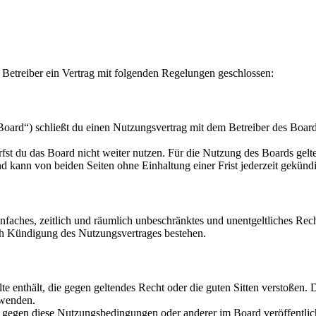
etreiber ein Vertrag mit folgenden Regelungen geschlossen:
rd“) schließt du einen Nutzungsvertrag mit dem Betreiber des Boards 
fst du das Board nicht weiter nutzen. Für die Nutzung des Boards gelten
 kann von beiden Seiten ohne Einhaltung einer Frist jederzeit gekünd
 einfaches, zeitlich und räumlich unbeschränktes und unentgeltliches R
ch Kündigung des Nutzungsvertrages bestehen.
alte enthält, die gegen geltendes Recht oder die guten Sitten verstoßen. 
rwenden.
n gegen diese Nutzungsbedingungen oder anderer im Board veröffentli