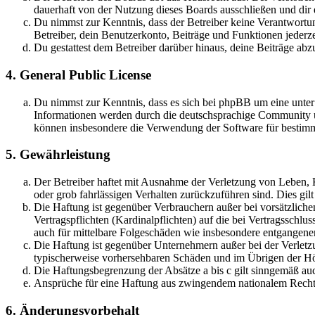
dauerhaft von der Nutzung dieses Boards ausschließen und dir e
Du nimmst zur Kenntnis, dass der Betreiber keine Verantwortung
Betreiber, dein Benutzerkonto, Beiträge und Funktionen jederze
Du gestattest dem Betreiber darüber hinaus, deine Beiträge abz
4. General Public License
Du nimmst zur Kenntnis, dass es sich bei phpBB um eine unte
Informationen werden durch die deutschsprachige Community un
können insbesondere die Verwendung der Software für bestimm
5. Gewährleistung
Der Betreiber haftet mit Ausnahme der Verletzung von Leben, K
oder grob fahrlässigen Verhalten zurückzuführen sind. Dies gi
Die Haftung ist gegenüber Verbrauchern außer bei vorsätzliche
Vertragspflichten (Kardinalpflichten) auf die bei Vertragsschl
auch für mittelbare Folgeschäden wie insbesondere entgangen
Die Haftung ist gegenüber Unternehmern außer bei der Verletzu
typischerweise vorhersehbaren Schäden und im Übrigen der Höh
Die Haftungsbegrenzung der Absätze a bis c gilt sinngemäß auc
Ansprüche für eine Haftung aus zwingendem nationalem Recht 
6. Änderungsvorbehalt